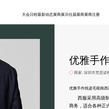
大会日程
最新动态
展商展示
往届展商
展商注册
优雅手
商家: 深圳市梵思
优雅手作线迹毛呢格西
西服采用高级制式
商务，适合各种正