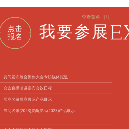
查看菜单
E
我要参展
点击
报名
要闻发布
展会聚焦
大会专访
媒体报道
会议直播
演讲嘉宾
会议日程
展商名录
展商展示
产品展示
展商名录(2023)
展商展示(2023)
产品展示