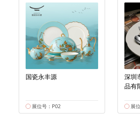
国瓷永丰源
深圳
品有
展位号：P02
展位